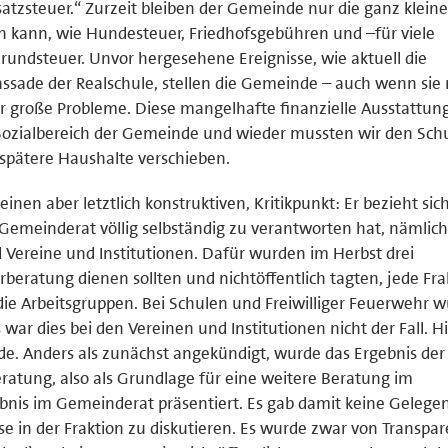
zsteuer.“ Zurzeit bleiben der Gemeinde nur die ganz klein
 kann, wie Hundesteuer, Friedhofsgebühren und –für viele
undsteuer. Unvor hergesehene Ereignisse, wie aktuell die
sade der Realschule, stellen die Gemeinde – auch wenn sie 
 große Probleme. Diese mangelhafte finanzielle Ausstattun
ozialbereich der Gemeinde und wieder mussten wir den Sch
 spätere Haushalte verschieben.
nen aber letztlich konstruktiven, Kritikpunkt: Er bezieht sich
Gemeinderat völlig selbständig zu verantworten hat, nämlich
 Vereine und Institutionen. Dafür wurden im Herbst drei
orberatung dienen sollten und nichtöffentlich tagten, jede Fra
n die Arbeitsgruppen. Bei Schulen und Freiwilliger Feuerwehr 
ar dies bei den Vereinen und Institutionen nicht der Fall. H
e. Anders als zunächst angekündigt, wurde das Ergebnis der
ratung, also als Grundlage für eine weitere Beratung im
nis im Gemeinderat präsentiert. Es gab damit keine Gelege
e in der Fraktion zu diskutieren. Es wurde zwar von Transpar