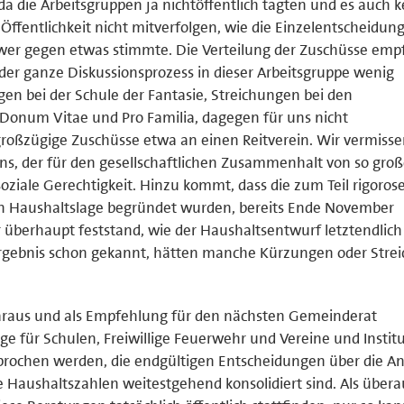
a die Arbeitsgruppen ja nichtöffentlich tagten und es auch k
 Öffentlichkeit nicht mitverfolgen, wie die Einzelentscheidun
wer gegen etwas stimmte. Die Verteilung der Zuschüsse em
e der ganze Diskussionsprozess in dieser Arbeitsgruppe wenig
gen bei der Schule der Fantasie, Streichungen bei den
onum Vitae und Pro Familia, dagegen für uns nicht
großzügige Zuschüsse etwa an einen Reitverein. Wir vermiss
ns, der für den gesellschaftlichen Zusammenhalt von so groß
oziale Gerechtigkeit. Hinzu kommt, dass die zum Teil rigoros
ten Haushaltslage begründet wurden, bereits Ende November
 überhaupt feststand, wie der Haushaltsentwurf letztendlich
rgebnis schon gekannt, hätten manche Kürzungen oder Stre
daraus und als Empfehlung für den nächsten Gemeinderat
äge für Schulen, Freiwillige Feuerwehr und Vereine und Instit
prochen werden, die endgültigen Entscheidungen über die A
ie Haushaltszahlen weitestgehend konsolidiert sind. Als übera