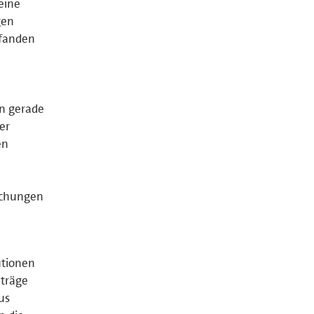
eine
gen
pfanden
en gerade
er
en
ichungen
utionen
nträge
us