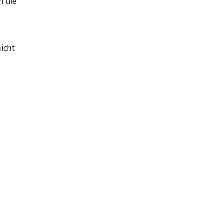
n die
icht