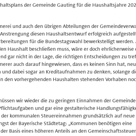
haltsplans der Gemeinde Gauting für die Haushaltsjahre 20
merei und auch den übrigen Abteilungen der Gemeindeverwa
 Anstrengung diesen Haushaltsentwurf erfolgreich aufgestellt
rbereitungen für die Bundestagswahl bewerkstelligt werden.
den Haushalt beschließen muss, wäre er doch ehrlicherweise 
d gar nicht in der Lage, die richtigen Entscheidungen zu tref
rer auch darauf hingewiesen, dass es keinen Sinn hat, ne
 und dabei sogar an Kreditaufnahmen zu denken, solange di
 in den vorhergehenden Haushalten stehenden Vorhaben noc
müssen wir wieder die zu geringen Einnahmen der Gemeinde
Pflichtaufgaben und gar eine gestalterische Handlungsfähigkei
em der kommunalen Steuereinnahmen grundsätzlich auf neue
 jüngst der Bayerische Städtetag: „Kommunen benötigen eine
der Basis eines höheren Anteils an den Gemeinschaftssteue