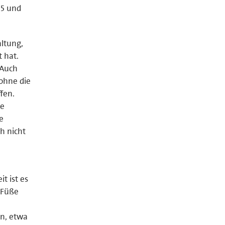
25 und
ltung,
 hat.
 Auch
ohne die
fen.
ue
e
h nicht
t ist es
 Füße
rn, etwa