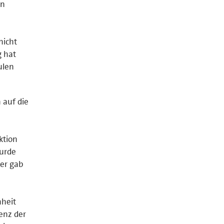
en
nicht
g hat
ulen
 auf die
ktion
wurde
ier gab
nheit
enz der