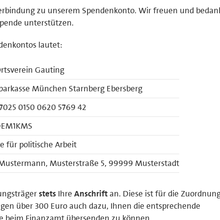
verbindung zu unserem Spendenkonto. Wir freuen und bedan
Spende unterstützen.
enkontos lautet:
rtsverein Gauting
sparkasse München Starnberg Ebersberg
7025 0150 0620 5769 42
DEM1KMS
 für politische Arbeit
Mustermann, Musterstraße 5, 99999 Musterstadt
ungsträger
stets
Ihre
Anschrift
an. Diese ist für die Zuordnun
ägen über 300 Euro auch dazu, Ihnen die entsprechende
ge beim Finanzamt übersenden zu können.