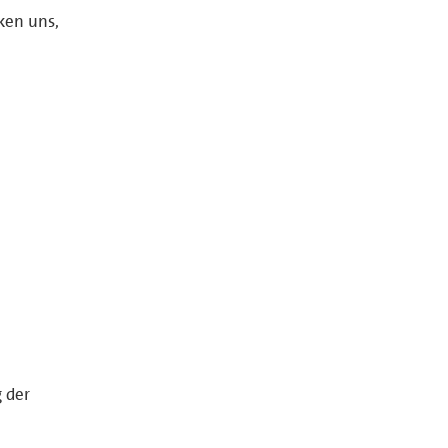
ken uns,
g der