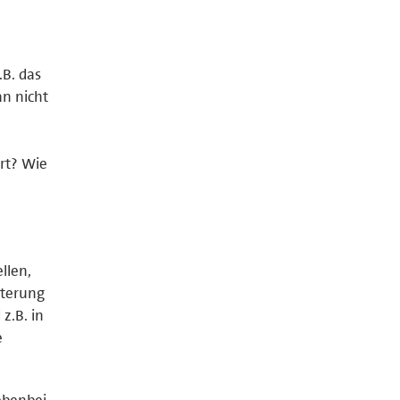
B. das
n nicht
rt? Wie
llen,
dterung
z.B. in
e
ebenbei