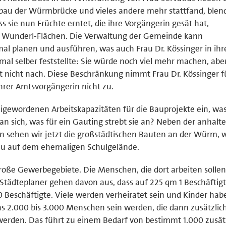
au der Würmbrücke und vieles andere mehr stattfand, blen
ass sie nun Früchte erntet, die ihre Vorgängerin gesät hat,
r Wunderl-Flächen. Die Verwaltung der Gemeinde kann
nmal planen und ausführen, was auch Frau Dr. Kössinger in ihr
mal selber feststellte: Sie würde noch viel mehr machen, aber
t nicht nach. Diese Beschränkung nimmt Frau Dr. Kössinger fü
 ihrer Amtsvorgängerin nicht zu.
reigewordenen Arbeitskapazitäten für die Bauprojekte ein, wa
an sich, was für ein Gauting strebt sie an? Neben der anhal
n sehen wir jetzt die großstädtischen Bauten an der Würm, 
u auf dem ehemaligen Schulgelände.
oße Gewerbegebiete. Die Menschen, die dort arbeiten solle
tädteplaner gehen davon aus, dass auf 225 qm 1 Beschäftigt
 Beschäftigte. Viele werden verheiratet sein und Kinder hab
s 2.000 bis 3.000 Menschen sein werden, die dann zusätzlich
den. Das führt zu einem Bedarf von bestimmt 1.000 zusät