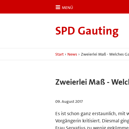
MENÜ
SPD Gauting
Start
›
News
›
Zweierlei Maß - Welches Ga
Zweierlei Maß - Welc
09. August 2017
Es ist schon ganz erstaunlich, mit
Vorgängerin kritisiert. Diesmal g
Frau Servatius zu wenig gekümmer