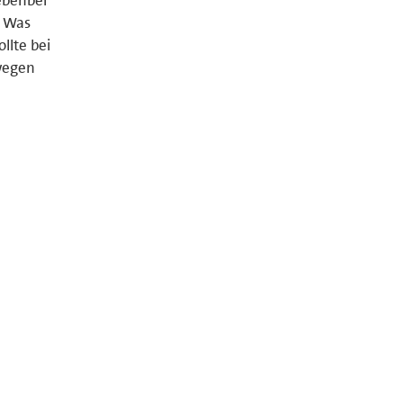
! Was
llte bei
 wegen