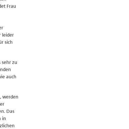
det Frau
er
 leider
r sich
s sehr zu
tenden
wie auch
n, werden
er
en. Das
 in
zlichen