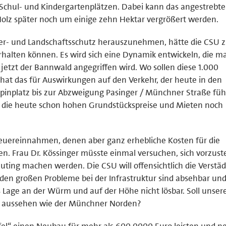
hul- und Kindergartenplätzen. Dabei kann das angestrebte
lz später noch um einige zehn Hektar vergrößert werden.
er- und Landschaftsschutz herauszunehmen, hätte die CSU z.
alten können. Es wird sich eine Dynamik entwickeln, die ma
o jetzt der Bannwald angegriffen wird. Wo sollen diese 1.000
 das für Auswirkungen auf den Verkehr, der heute in den
pinplatz bis zur Abzweigung Pasinger / Münchner Straße füh
g, die heute schon hohen Grundstückspreise und Mieten noch
euereinnahmen, denen aber ganz erhebliche Kosten für die
 Frau Dr. Kössinger müsste einmal versuchen, sich vorzuste
auting machen werden. Die CSU will offensichtlich die Verstä
den großen Probleme bei der Infrastruktur sind absehbar und 
Lage an der Würm und auf der Höhe nicht lösbar. Soll unser
t aussehen wie der Münchner Norden?
Tafel“ einen Neubau für mehr als 600.0000 Euro leisten und n