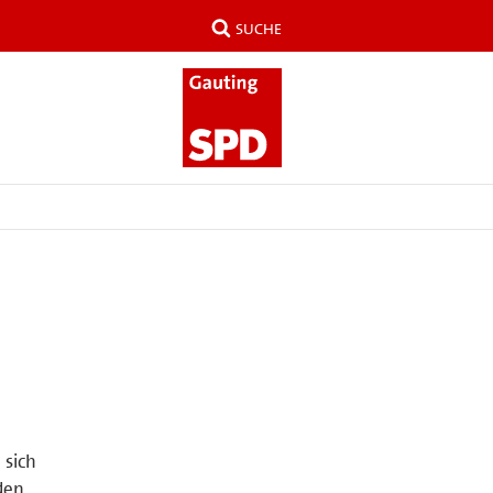
SUCHE
 sich
den