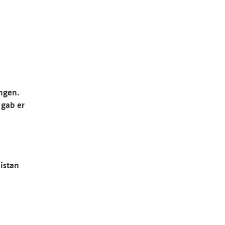
ngen.
 gab er
istan