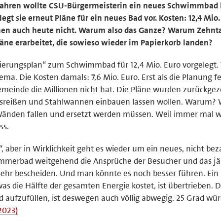
Jahren wollte CSU-Bürgermeisterin ein neues Schwimmbad
legt sie erneut Pläne für ein neues Bad vor. Kosten: 12,4 Mio.
onen auch heute nicht. Warum also das Ganze? Warum Zehn
läne erarbeitet, die sowieso wieder im Papierkorb landen?
rungsplan“ zum Schwimmbad für 12,4 Mio. Euro vorgelegt. 
ma. Die Kosten damals: 7,6 Mio. Euro. Erst als die Planung fe
Gemeinde die Millionen nicht hat. Die Pläne wurden zurückge
reißen und Stahlwannen einbauen lassen wollen. Warum? 
 Wänden fallen und ersetzt werden müssen. Weil immer mal 
ss.
 aber in Wirklichkeit geht es wieder um ein neues, nicht bez
mmerbad weitgehend die Ansprüche der Besucher und das jä
 sehr bescheiden. Und man könnte es noch besser führen. Ein 
s die Hälfte der gesamten Energie kostet, ist übertrieben. 
nd aufzufüllen, ist deswegen auch völlig abwegig. 25 Grad wü
2023)