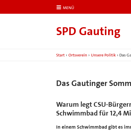
MENÜ
SPD Gauting
Start
›
Ortsverein
›
Unsere Politik
›
Das G
Das Gautinger Som
Warum legt CSU-Bürgermei
Schwimmbad für 12,4 Mio
In einem Schwimmbad gibt es imme