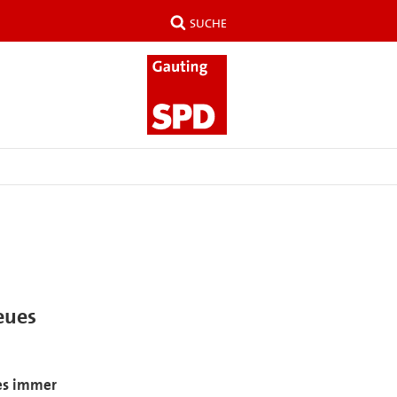
SUCHE
eues
 es immer