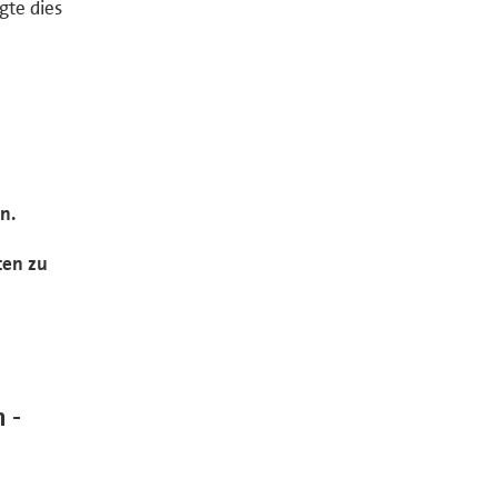
gte dies
n.
ten zu
 -