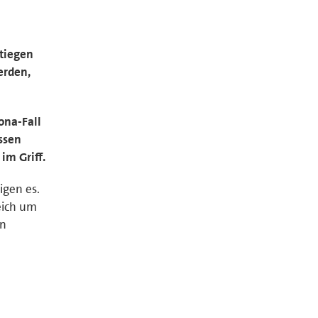
stiegen
erden,
ona-Fall
ssen
im Griff.
igen es.
leich um
en