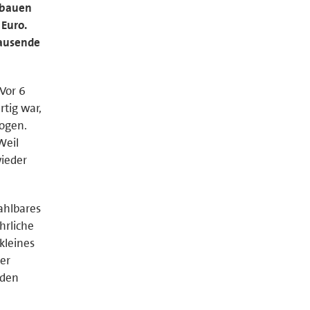
 bauen
 Euro.
tausende
Vor 6
rtig war,
zogen.
Weil
wieder
ahlbares
hrliche
kleines
Der
rden