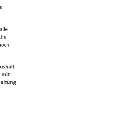
s
alle
che
 noch
ushalt
h mit
waltung