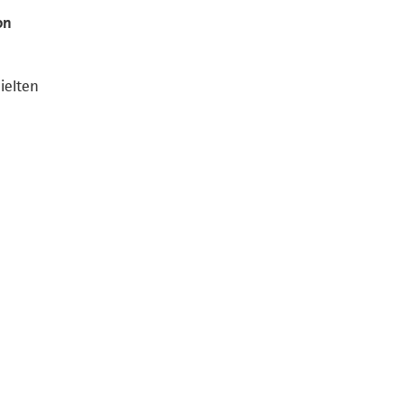
on
ielten