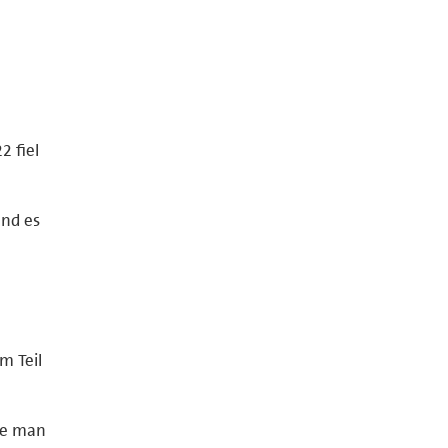
2 fiel
Und es
m Teil
ie man