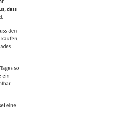
hr
us, dass
d.
uss den
 kaufen,
bades
 Tages so
e ein
hlbar
ei eine