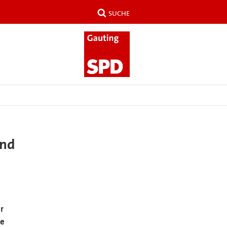
SUCHE
und
r
ie