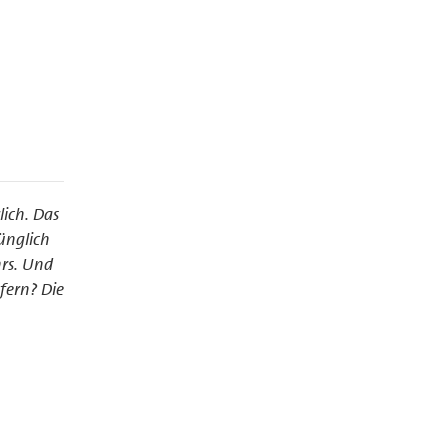
lich. Das
ünglich
rs. Und
fern? Die