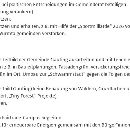
 bei politischen Entscheidungen im Gemeinderat beteiligen
zung verankern).
tzen.
n und erhalten, z.B. mit Hilfe der „Sportmilliarde“ 2026 
Würmtalgemeinden verstärken.
e Leitbild der Gemeinde Gauting ausarbeiten und mit Leben e
 z.B. in Bauleitplanungen, Fassadengrün, versickerungsfrei
rün im Ort, Umbau zur „Schwammstadt“ gegen die Folgen de
maleitbild Gauting) keine Bebauung von Wäldern, Grünflächen 
rf, „Tiny Forest“-Projekte).
ren.
Fairtrade-Campus begleiten.
ür erneuerbare Energien gemeinsam mit den Bürger*inne