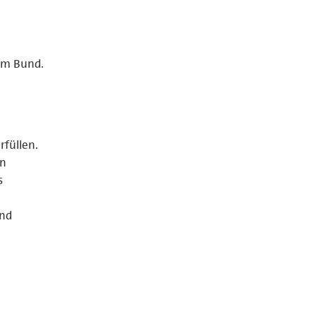
vom Bund.
rfüllen.
en
s
und
n