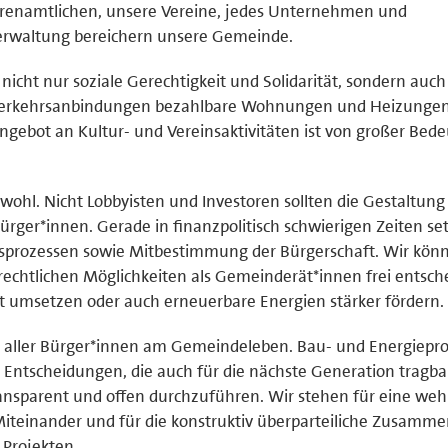
 Ehrenamtlichen, unsere Vereine, jedes Unternehmen und
Verwaltung bereichern unsere Gemeinde.
ht nur soziale Gerechtigkeit und Solidarität, sondern auch
e Verkehrsanbindungen bezahlbare Wohnungen und Heizunge
Angebot an Kultur- und Vereinsaktivitäten ist von großer Bed
ohl. Nicht Lobbyisten und Investoren sollten die Gestaltung
rger*innen. Gerade in finanzpolitisch schwierigen Zeiten se
gsprozessen sowie Mitbestimmung der Bürgerschaft. Wir kön
htlichen Möglichkeiten als Gemeinderät*innen frei entsche
ft umsetzen oder auch erneuerbare Energien stärker fördern.
be aller Bürger*innen am Gemeindeleben. Bau- und Energiepro
 Entscheidungen, die auch für die nächste Generation tragba
nsparent und offen durchzuführen. Wir stehen für eine weh
 Miteinander und für die konstruktiv überparteiliche Zusamme
Projekten.