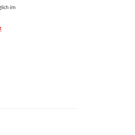
lich im
t