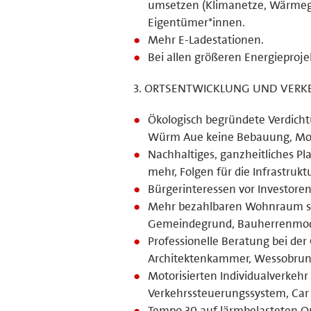
umsetzen (Klimanetze, Wärmege
Eigentümer*innen.
Mehr E-Ladestationen.
Bei allen größeren Energieproje
3. ORTSENTWICKLUNG UND VERK
Ökologisch begründete Verdicht
Würm Aue keine Bebauung, Moori
Nachhaltiges, ganzheitliches P
mehr, Folgen für die Infrastrukt
Bürgerinteressen vor Investoren
Mehr bezahlbaren Wohnraum sch
Gemeindegrund, Bauherrenmodel
Professionelle Beratung bei de
Architektenkammer, Wessobrunn
Motorisierten Individualverkehr 
Verkehrssteuerungssystem, Car
Tempo 30 auf lärmbelasteten Ort