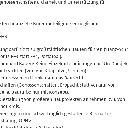
nossenschaften). Klarheit und Unterstützung für
kten finanzielle Bürgerbeteiligung ermöglichen.
EHR
ung darf nicht zu großstädtischen Bauten führen (Stanz-Sch
tz E+3 statt E+4, Postareal).
lanen und Bauen: Keine Einzelentscheidungen bei Großprojek
ur beachten (Verkehr, Kitaplätze, Schulen).
interessen im Hinblick auf das Baurecht.
affen (Genossenschaften, Erbpacht statt Verkauf von
le, Bauturbo nur mit Konzept).
r Gestaltung von größeren Bauprojekten annehmen, z.B. von
er Kreis.
verringern und ortsverträglich gestalten, z.B. smartes
 Sharing, ÖPNV.
sdurchfahrten, z.B. Stockdorf.