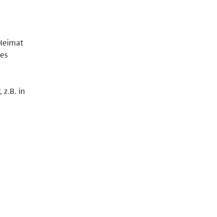
 Heimat
des
.
z.B. in