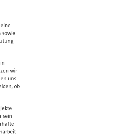
 eine
n sowie
eutung
 in
tzen wir
nen uns
iden, ob
jekte
r sein
rhafte
narbeit